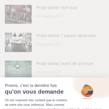
Projet atelier: mon tour
20 novembre 2017
Projet atelier: l’espace nécessaire
6 novembre 2017
Projet atelier: Avant de se lancer
30 octobre 2017
Promis, c'est la dernière fois
qu'on vous demande
Envie d’aménager votre atelier de
Plateforme de Gestion du Consenteme
poterie?
On est vraiment très content que le contenu
de notre site vous intéresse. Mais comme
17 octobre 2017