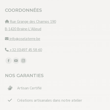
COORDONNÉES
Rue Grange des Champs 190
B-1420 Braine-L'Alleud
info@oselaterre.be
+32 (0)497 45 58 60
Trouvez nous sur :
Facebook
YouTube
Instagram
page
page
page
NOS GARANTIES
opens
opens
opens
in
in
in
Artisan Certifié
new
new
new
window
window
window
Créations artisanales dans notre atelier