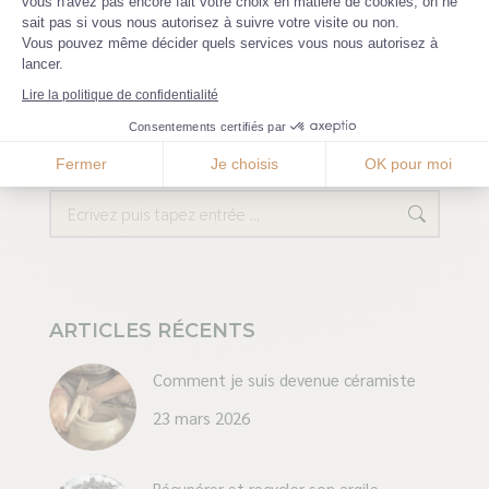
vous n'avez pas encore fait votre choix en matière de cookies, on ne
Axeptio consent
sait pas si vous nous autorisez à suivre votre visite ou non.
Vous pouvez même décider quels services vous nous autorisez à
lancer.
Lire la politique de confidentialité
Consentements certifiés par
RECHERCHER UN ARTICLE
Fermer
Je choisis
OK pour moi
Recherche
ARTICLES RÉCENTS
Comment je suis devenue céramiste
23 mars 2026
Récupérer et recycler son argile