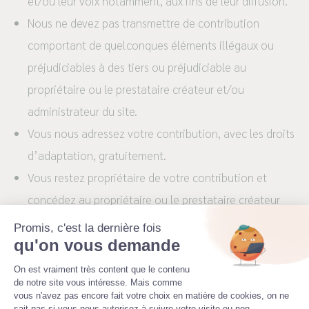
et/ou leur voix notamment, aux fins de leur diffusion.
Nous ne devez pas transmettre de contribution
comportant de quelconques éléments illégaux ou
préjudiciables à des tiers ou préjudiciable au
propriétaire ou le prestataire créateur et/ou
administrateur du site.
Vous nous adressez votre contribution, avec les droits
d’adaptation, gratuitement.
Vous restez propriétaire de votre contribution et
concédez au propriétaire ou le prestataire créateur
et/ou administrateur du site les autorisations
Promis, c'est la dernière fois
nécessaires permettant les usages suivants :
qu'on vous demande
Plateforme de Gestion du Consenteme
reproduction, intégration et communication sur le
On est vraiment très content que le contenu
de notre site vous intéresse. Mais comme
site, accompagnée ou non d’autres textes et/ou
vous n'avez pas encore fait votre choix en matière de cookies, on ne
sait pas si vous nous autorisez à suivre votre visite ou non.