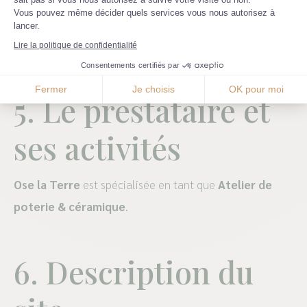
contenus, ainsi que sa communication au public par
Axeptio consent
Vous pouvez même décider quels services vous nous autorisez à
tous vecteurs ou support de communication connu on
lancer.
inconnu à ce jour;
Lire la politique de confidentialité
Consentements certifiés par
Fermer
Je choisis
OK pour moi
5. Le prestataire et
ses activités
Ose la Terre
est spécialisée en tant que
Atelier de
poterie & céramique
.
6. Description du