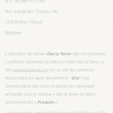
BCE : BE0885 673 346
Rue Grange des Champs 190
1420 Braine-l’Alleud
Belgique
L’utilisation du terme «
Ose la Terre
» dans les présentes
Conditions Générales se réfère à l’Asbl Ose la Terre. Le
site
www.oselaterre.com
est un site de commerce
électronique (ci-après dénommé le “
Site
“) qui
commercialise des cours et ateliers en céramique
artisanale sous la marque «
Ose la Terre
» (ci-après
dénommées les «
Produits
»).
Les documents, textes et photos consultables sur le Site