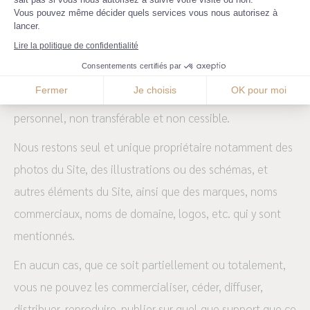
Axeptio consent
Vous pouvez même décider quels services vous nous autorisez à
lancer.
Article 4. Produits et droits de Propriété
Lire la politique de confidentialité
Intellectuelle :
Consentements certifiés par
Fermer
Je choisis
OK pour moi
Votre droit d’utilisation des Produits est strictement
personnel, non transférable et non cessible.
Nous restons seul et unique propriétaire notamment des
photos du Site, des illustrations ou des schémas, et
autres éléments du Site, ainsi que des marques, noms
commerciaux, noms de domaine, logos, etc. qui y sont
mentionnés.
En aucun cas, que ce soit partiellement ou totalement,
vous ne pouvez les commercialiser, céder, diffuser,
distribuer, reproduire, publier sur quel que support que ce