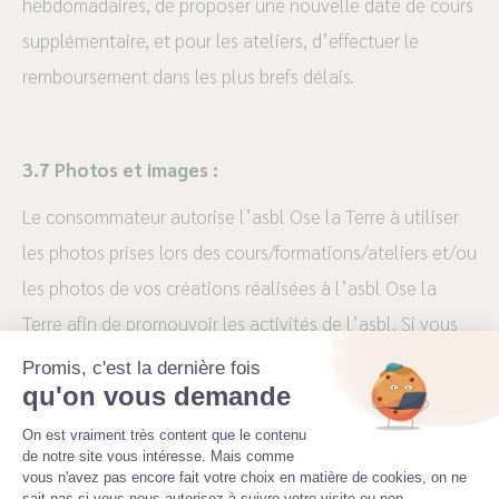
hebdomadaires, de proposer une nouvelle date de cours
supplémentaire, et pour les ateliers, d’effectuer le
remboursement dans les plus brefs délais.
3.7 Photos et images :
Le consommateur autorise l’asbl Ose la Terre à utiliser
les photos prises lors des cours/formations/ateliers et/ou
les photos de vos créations réalisées à l’asbl Ose la
Terre afin de promouvoir les activités de l’asbl. Si vous
refusez que l’asbl publie vos photos, vous devez le faire
Promis, c'est la dernière fois
qu'on vous demande
savoir par email à l’adresse : info@oselaterre.com au
Plateforme de Gestion du Consenteme
er
plus tard pour le 1
jour de le cours/atelier.
On est vraiment très content que le contenu
de notre site vous intéresse. Mais comme
vous n'avez pas encore fait votre choix en matière de cookies, on ne
sait pas si vous nous autorisez à suivre votre visite ou non.