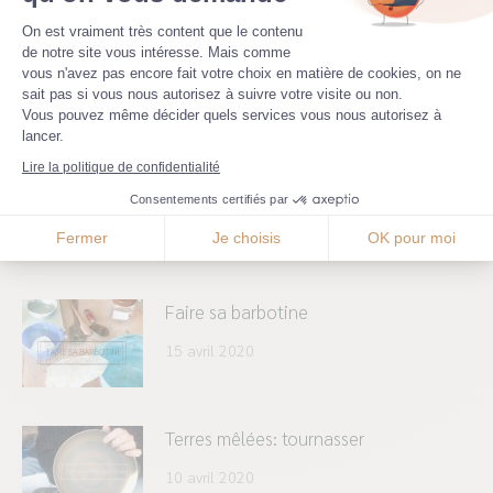
Plateforme de Gestion du Consenteme
On est vraiment très content que le contenu
de notre site vous intéresse. Mais comme
La sphère 1
vous n'avez pas encore fait votre choix en matière de cookies, on ne
Axeptio consent
sait pas si vous nous autorisez à suivre votre visite ou non.
25 avril 2020
Vous pouvez même décider quels services vous nous autorisez à
lancer.
Lire la politique de confidentialité
Prendre les mesures
Consentements certifiés par
20 avril 2020
Fermer
Je choisis
OK pour moi
Faire sa barbotine
15 avril 2020
Terres mêlées: tournasser
10 avril 2020