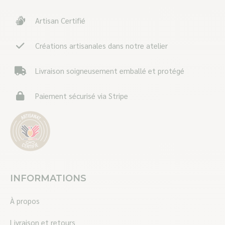
in
in
in
Artisan Certifié
new
new
new
window
window
window
Créations artisanales dans notre atelier
Livraison soigneusement emballé et protégé
Paiement sécurisé via Stripe
INFORMATIONS
À propos
Livraison et retours