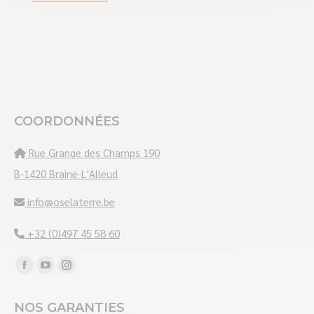
COORDONNÉES
Rue Grange des Champs 190
B-1420 Braine-L'Alleud
info@oselaterre.be
+32 (0)497 45 58 60
Trouvez nous sur :
Facebook
YouTube
Instagram
page
page
page
NOS GARANTIES
opens
opens
opens