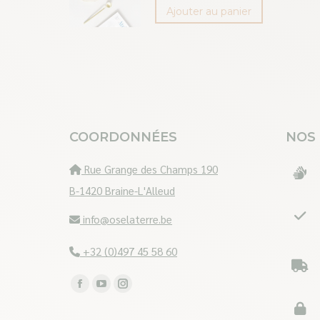
Ajouter au panier
COORDONNÉES
NOS
Rue Grange des Champs 190
B-1420 Braine-L'Alleud
info@oselaterre.be
+32 (0)497 45 58 60
Trouvez nous sur :
Facebook
YouTube
Instagram
page
page
page