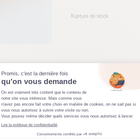
Rupture de stock
Promis, c'est la dernière fois
qu'on vous demande
Plateforme de Gestion du Consentemen
On est vraiment très content que le contenu de
notre site vous intéresse. Mais comme vous
n'avez pas encore fait votre choix en matière de cookies, on ne sait pas si
700 g
Axeptio consent
vous nous autorisez à suivre votre visite ou non.
Vous pouvez même décider quels services vous nous autorisez à lancer.
10 × 10 × 18 cm
Lire la politique de confidentialité
Consentements certifiés par