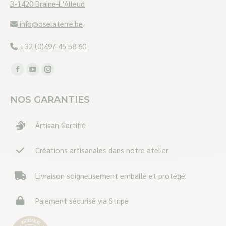
B-1420 Braine-L'Alleud
info@oselaterre.be
+32 (0)497 45 58 60
Trouvez nous sur :
Facebook
YouTube
Instagram
page
page
page
NOS GARANTIES
opens
opens
opens
in
in
in
Artisan Certifié
new
new
new
window
window
window
Créations artisanales dans notre atelier
Livraison soigneusement emballé et protégé
Paiement sécurisé via Stripe