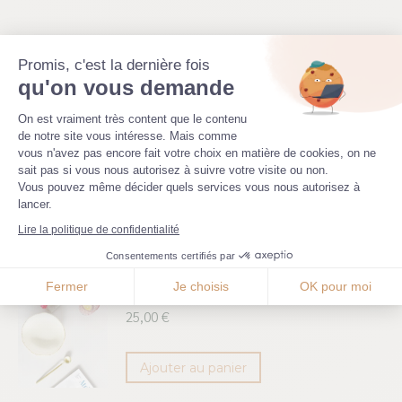
Produits similaires
Promis, c'est la dernière fois
qu'on vous demande
Plateforme de Gestion du Consenteme
Plat ‘Ombre d’Email’ - pièce
On est vraiment très content que le contenu
de notre site vous intéresse. Mais comme
d’exception
vous n'avez pas encore fait votre choix en matière de cookies, on ne
Axeptio consent
sait pas si vous nous autorisez à suivre votre visite ou non.
110,00
€
Vous pouvez même décider quels services vous nous autorisez à
lancer.
Détails
Lire la politique de confidentialité
Consentements certifiés par
Maryse - coupelle M
Fermer
Je choisis
OK pour moi
25,00
€
Ajouter au panier