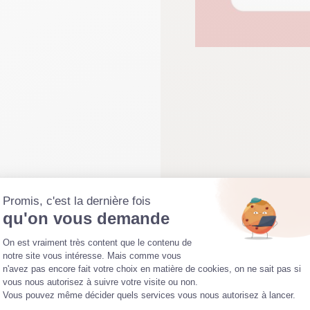
Promis, c'est la dernière fois
qu'on vous demande
Plateforme de Gestion du Consentemen
On est vraiment très content que le contenu de
ue » sont des journées thématiques animées par N
notre site vous intéresse. Mais comme vous
n'avez pas encore fait votre choix en matière de cookies, on ne sait pas si
Axeptio consent
vous nous autorisez à suivre votre visite ou non.
 en dégustant votre thé ou votre café dans votre propre tass
Vous pouvez même décider quels services vous nous autorisez à lancer.
re la possibilité de créer votre kit pour savourer encore plus v