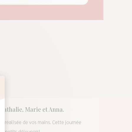
t : Personnalisez vos Options
athalie, Marie et Anna.
e réalisée de vos mains. Cette journée
os petits déjeuners!