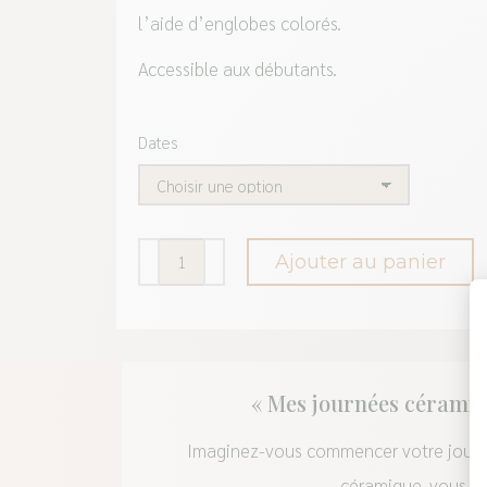
l’aide d’englobes colorés.
Accessible aux débutants.
Dates
quantité
Ajouter au panier
de
Mangeoire
à
oiseaux
« Mes journées céramiq
-
Imaginez-vous commencer votre journée
Mes
céramique, vous off