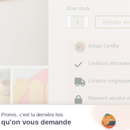
10 en stock
quantité
Ajouter au
de
Coquetier
Artisan Certifié
+
cuillère
Créations artisanale
-
Mimosa
Livraison soigneus
Paiement sécurisé vi
Promis, c'est la dernière fois
qu'on vous demande