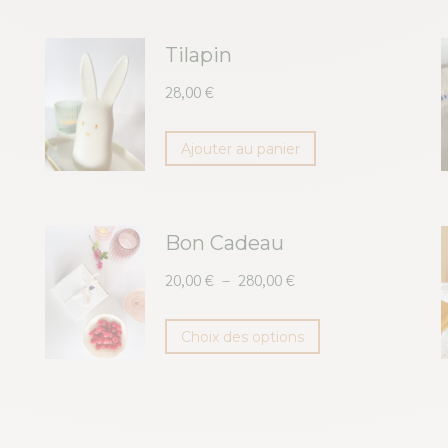
Tilapin
28,00
€
Ajouter au panier
Bon Cadeau
Plage
20,00
€
–
280,00
€
de
Ce
prix :
Choix des options
20,00 €
produit
à
a
280,00 €
plusieurs