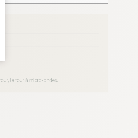
t : Personnalisez vos Options
four, le four à micro-ondes.