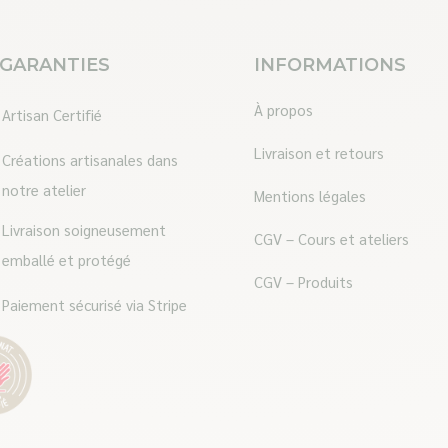
variations.
Les
 GARANTIES
INFORMATIONS
options
peuvent
À propos
Artisan Certifié
être
Livraison et retours
Créations artisanales dans
choisies
notre atelier
Mentions légales
sur
Livraison soigneusement
la
CGV – Cours et ateliers
emballé et protégé
page
CGV – Produits
du
Paiement sécurisé via Stripe
produit