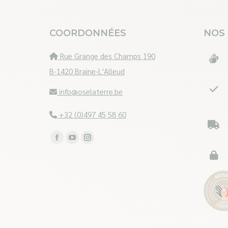
COORDONNÉES
NOS
Rue Grange des Champs 190
B-1420 Braine-L'Alleud
info@oselaterre.be
+32 (0)497 45 58 60
Trouvez nous sur :
Facebook
YouTube
Instagram
page
page
page
opens
opens
opens
in
in
in
new
new
new
window
window
window