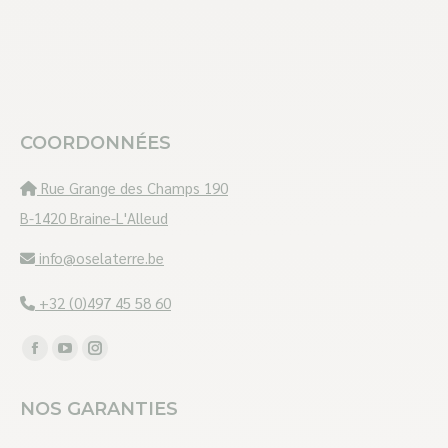
COORDONNÉES
Rue Grange des Champs 190
B-1420 Braine-L'Alleud
info@oselaterre.be
+32 (0)497 45 58 60
Trouvez nous sur :
Facebook
YouTube
Instagram
page
page
page
NOS GARANTIES
opens
opens
opens
in
in
in