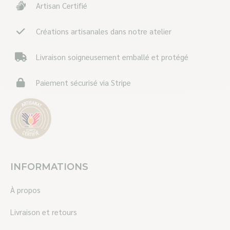
Artisan Certifié
new
new
new
window
window
window
Créations artisanales dans notre atelier
Livraison soigneusement emballé et protégé
Paiement sécurisé via Stripe
INFORMATIONS
À propos
Livraison et retours