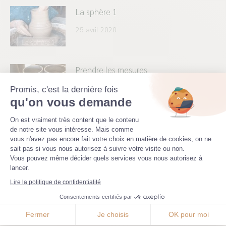
La sphère 1
25 avril 2020
Prendre les mesures
20 avril 2020
Promis, c'est la dernière fois
qu'on vous demande
Plateforme de Gestion du Consenteme
On est vraiment très content que le contenu
Faire sa barbotine
de notre site vous intéresse. Mais comme
vous n'avez pas encore fait votre choix en matière de cookies, on ne
15 avril 2020
Axeptio consent
sait pas si vous nous autorisez à suivre votre visite ou non.
Vous pouvez même décider quels services vous nous autorisez à
lancer.
Lire la politique de confidentialité
Terres mêlées: tournasser
Consentements certifiés par
10 avril 2020
Fermer
Je choisis
OK pour moi