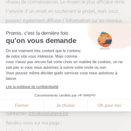
réseau de connaissances. Le moyen le plus efficace reste
l’envoie d’un email en soutenant le projet, mais vous
pouvez également diffuser l’information sur les réseaux
sociaux.
Promis, c'est la dernière fois
qu'on vous demande
Est-ce que je peux payer par virement bancaire ?
Plateforme de Gestion du Consenteme
On est vraiment très content que le contenu
OUI
, vous pouvez effectuer un virement sur le compte de
de notre site vous intéresse. Mais comme
vous n'avez pas encore fait votre choix en matière de cookies, on ne
l’asbl Ose la Terre, le montant sera ensuite ajouté à la
Axeptio consent
sait pas si vous nous autorisez à suivre votre visite ou non.
cagnotte de la campagne (délais de min. 5 jours pour
Vous pouvez même décider quels services vous nous autorisez à
lancer.
que ce soit en ligne). Voici le numéro de compte :BE29
Lire la politique de confidentialité
0688 9665 2364
Consentements certifiés par
Si vous avez encore des questions, n’hésitez pas à me
Fermer
Je choisis
OK pour moi
contacter:
info@oselaterre.be
Rendez-vous sur ma page :