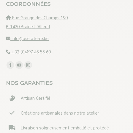
COORDONNÉES
Rue Grange des Champs 190
B-1420 Braine-L'Alleud
info@oselaterre.be
+32 (0)497 45 58 60
Trouvez nous sur :
Facebook
YouTube
Instagram
page
page
page
NOS GARANTIES
opens
opens
opens
in
in
in
Artisan Certifié
new
new
new
window
window
window
Créations artisanales dans notre atelier
Livraison soigneusement emballé et protégé