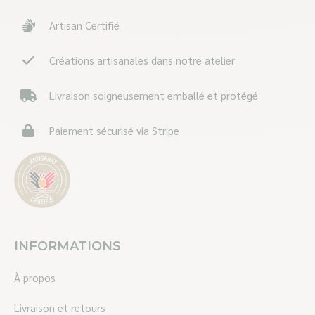
in
in
in
Artisan Certifié
new
new
new
window
window
window
Créations artisanales dans notre atelier
Livraison soigneusement emballé et protégé
Paiement sécurisé via Stripe
INFORMATIONS
À propos
Livraison et retours