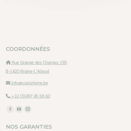
COORDONNÉES
Rue Grange des Champs 190
B-1420 Braine-L'Alleud
info@oselaterre.be
+32 (0)497 45 58 60
Trouvez nous sur :
Facebook
YouTube
Instagram
page
page
page
NOS GARANTIES
opens
opens
opens