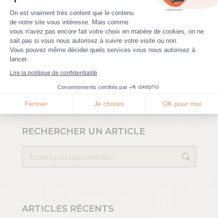
Plateforme de Gestion du Consenteme
Nous engageons un.e professeur de
On est vraiment très content que le contenu
de notre site vous intéresse. Mais comme
céramique
vous n'avez pas encore fait votre choix en matière de cookies, on ne
Axeptio consent
sait pas si vous nous autorisez à suivre votre visite ou non.
18 avril 2021
Vous pouvez même décider quels services vous nous autorisez à
lancer.
Lire la suite
Lire la politique de confidentialité
Consentements certifiés par
Fermer
Je choisis
OK pour moi
RECHERCHER UN ARTICLE
Recherche
ARTICLES RÉCENTS