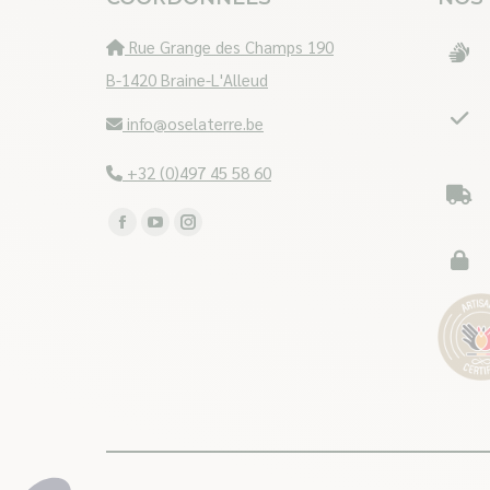
Rue Grange des Champs 190
B-1420 Braine-L'Alleud
info@oselaterre.be
+32 (0)497 45 58 60
Trouvez nous sur :
Facebook
YouTube
Instagram
page
page
page
opens
opens
opens
in
in
in
new
new
new
window
window
window