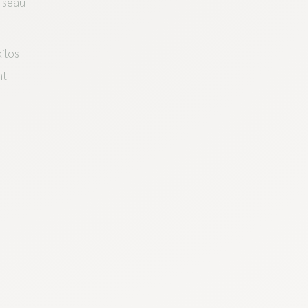
r seau
ilos
nt