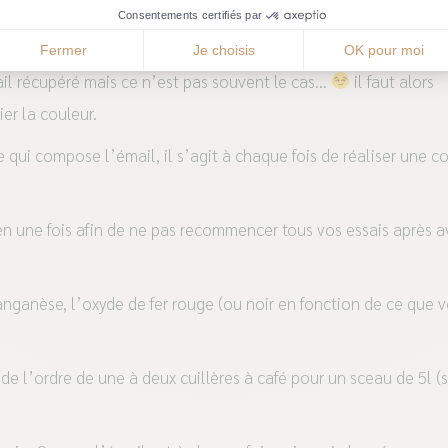
tamis est donc indispensable. Votre émail est alors prêt à être
Consentements certifiés par
e cuire.
Fermer
Je choisis
OK pour moi
mail récupéré mais ce n’est pas souvent le cas…
il faut alors
er la couleur.
qui compose l’émail, il s’agit à chaque fois de réaliser une c
en une fois afin de ne pas recommencer tous vos essais après a
manganèse, l’oxyde de fer rouge (ou noir en fonction de ce que 
 de l’ordre de une à deux cuillères à café pour un sceau de 5l (