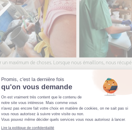
ler un maximum de choses. Lorsque nous émaillons, nous récupé
. Pour cela, tous nos ustensiles sont pré-rincés dans une bassi
Promis, c'est la dernière fois
e couche d’émail se pose dans le fond. Cette poudre est alors
qu'on vous demande
noir’ utilisé aux cours.
Plateforme de Gestion du Consentemen
On est vraiment très content que le contenu de
notre site vous intéresse. Mais comme vous
n'avez pas encore fait votre choix en matière de cookies, on ne sait pas si
Axeptio consent
vous nous autorisez à suivre votre visite ou non.
la poudre déposée dans le fond de la bassine et je la transvase
Vous pouvez même décider quels services vous nous autorisez à lancer.
j’ajoute éventuellement de l’eau et je tamise l’émail. Vous cons
Lire la politique de confidentialité